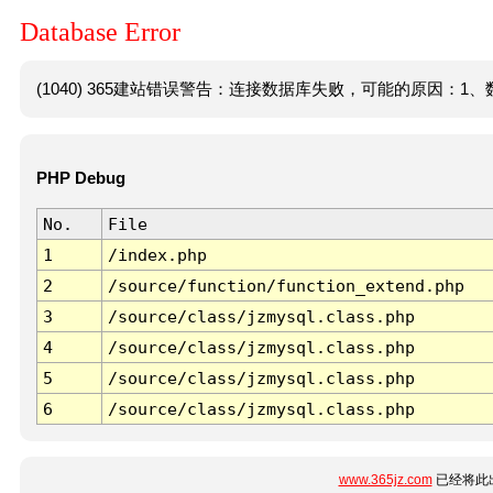
Database Error
(1040) 365建站错误警告：连接数据库失败，可能的原因：1、数
PHP Debug
No.
File
1
/index.php
2
/source/function/function_extend.php
3
/source/class/jzmysql.class.php
4
/source/class/jzmysql.class.php
5
/source/class/jzmysql.class.php
6
/source/class/jzmysql.class.php
www.365jz.com
已经将此