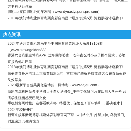
新黄金城博彩有正规的博彩网吗_马骏：警惕转型经济中的“假转型”，引入第三
方专科认证体系
博彩api接口博彩公司年利润（www.dynastysportspro.com）
2018年澳门博彩业体育彩票竞彩店南昌_“塌房”的第5天, 淀粉肠运转逆袭了!
热点资讯
2024年送菠菜街机娱乐平台中国体育彩票超级大乐透18108期
（www.crowngolden888
香港六合彩骰宝博彩APP_过年回婆婆家，吃年夜饭时小叔子提个要求，婆婆
直接给他几巴掌
2018年澳门博彩业体育彩票竞彩店南昌_“塌房”的第5天, 淀粉肠运转逆袭了!
顶盛体育备用网址五大联赛博彩公司 | 首届海洋装备科技改进大会在青岛蓝谷
见效举办
2020最新平台菠菜类似浩博的一样博彩（www.dajqu.com）
博彩老虎机网站多少博彩大全自动送彩金_中中文化研习营在四川大学开营 台
湾学生恍悟感受巴蜀文化
手机博彩网站推广在哪看欧洲杯 | 待遇优，保险全！百年协和 ，重磅引才丨
2024年校招开启
新葡京娱乐赌场博彩福建体育彩票官网下载_未来6个月, 好星加持, 乌鸦登门,
财源滚滚, 3生肖惊喜