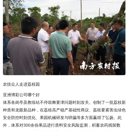
农技众人走进荔枝园
亚洲博彩公司哪个好
体系各岗亭及教练站不停鼓舞要津问题时刻攻关。创制了一批荔枝新
种质和龙眼新品种，在荔枝高产稳产基础性商议、荔枝要紧害虫绿色
安全防控时刻优化、果园机械研发与哄骗等多方面赢得了弘扬。此
外，体系对300余份果品进行质料安全风险监测，积蓄农药残留数