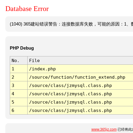
Database Error
(1040) 365建站错误警告：连接数据库失败，可能的原因：1、数
PHP Debug
No.
File
1
/index.php
2
/source/function/function_extend.php
3
/source/class/jzmysql.class.php
4
/source/class/jzmysql.class.php
5
/source/class/jzmysql.class.php
6
/source/class/jzmysql.class.php
www.365jz.com
已经将此