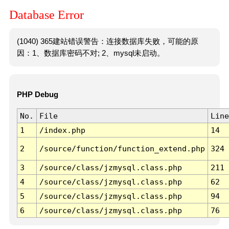
Database Error
(1040) 365建站错误警告：连接数据库失败，可能的原
因：1、数据库密码不对; 2、mysql未启动。
PHP Debug
No.
File
Line
1
/index.php
14
2
/source/function/function_extend.php
324
3
/source/class/jzmysql.class.php
211
4
/source/class/jzmysql.class.php
62
5
/source/class/jzmysql.class.php
94
6
/source/class/jzmysql.class.php
76