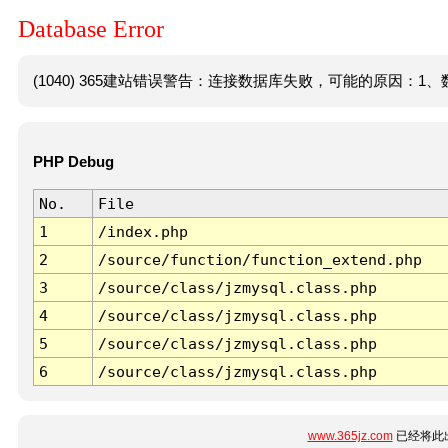
Database Error
(1040) 365建站错误警告：连接数据库失败，可能的原因：1、数
PHP Debug
No.
File
1
/index.php
2
/source/function/function_extend.php
3
/source/class/jzmysql.class.php
4
/source/class/jzmysql.class.php
5
/source/class/jzmysql.class.php
6
/source/class/jzmysql.class.php
www.365jz.com
已经将此